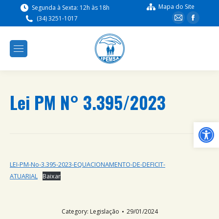
Mapa do Site
Segunda à Sexta: 12h às 18h
(34) 3251-1017
Lei PM N° 3.395/2023
Ba
LEI-PM-No-3.395-2023-EQUACIONAMENTO-DE-DEFICIT-
ATUARIAL
Baixar
Category:
Legislação
29/01/2024