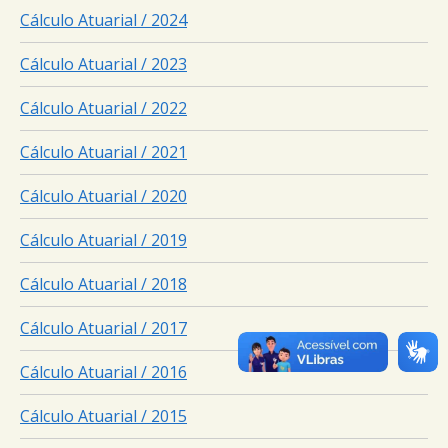
Cálculo Atuarial / 2024
Cálculo Atuarial / 2023
Cálculo Atuarial / 2022
Cálculo Atuarial / 2021
Cálculo Atuarial / 2020
Cálculo Atuarial / 2019
Cálculo Atuarial / 2018
Cálculo Atuarial / 2017
Cálculo Atuarial / 2016
Cálculo Atuarial / 2015