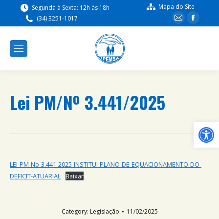
Mapa do Site
Segunda à Sexta: 12h às 18h
(34) 3251-1017
Lei PM/Nº 3.441/2025
Ba
LEI-PM-No-3.441-2025-INSTITUI-PLANO-DE-EQUACIONAMENTO-DO-
DEFICIT-ATUARIAL
Baixar
Category:
Legislação
11/02/2025