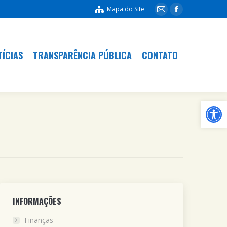
Mapa do Site
TÍCIAS
TRANSPARÊNCIA PÚBLICA
CONTATO
TÍCIAS
TRANSPARÊNCIA PÚBLICA
CONTATO
Ba
INFORMAÇÕES
Finanças